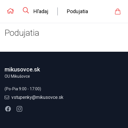
Hľadaj
Podujatia
Podujatia
Footer
mikusovce.sk
OU Mikušovce
(Po-Pia 9:00 - 17:00)
vstupenky@mikusovce.sk
Facebook
Instagram