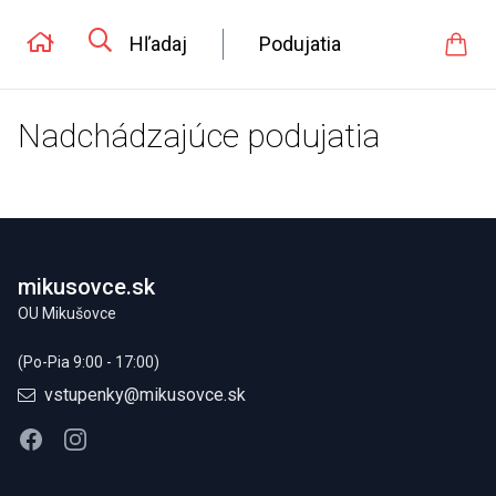
Hľadaj
Podujatia
Nadchádzajúce podujatia
Footer
mikusovce.sk
OU Mikušovce
(Po-Pia 9:00 - 17:00)
vstupenky@mikusovce.sk
Facebook
Instagram