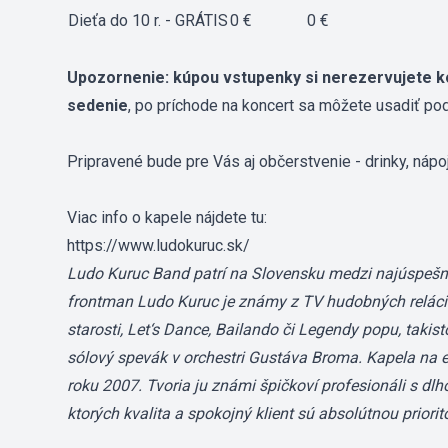
Dieťa do 10 r. - GRÁTIS
0 €
0 €
Upozornenie: kúpou vstupenky si nerezervujete k
sedenie
, po príchode na koncert sa môžete usadiť pod
Pripravené bude pre Vás aj občerstvenie - drinky, nápoj
Viac info o kapele nájdete tu:
https://www.ludokuruc.sk/
Ludo Kuruc Band patrí na Slovensku medzi najúspešne
frontman Ludo Kuruc je známy z TV hudobných relácií
starosti, Let‘s Dance, Bailando či Legendy popu, takis
sólový spevák v orchestri Gustáva Broma. Kapela na 
roku 2007. Tvoria ju známi špičkoví profesionáli s dl
ktorých kvalita a spokojný klient sú absolútnou priorit