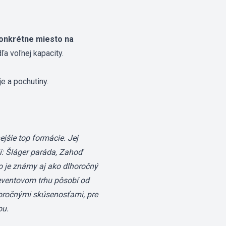
onkrétne miesto na
ľa voľnej kapacity.
e a pochutiny.
jšie top formácie. Jej
: Šláger paráda, Zahoď
to je známy aj ako dlhoročný
eventovom trhu pôsobí od
horočnými skúsenosťami, pre
ou.