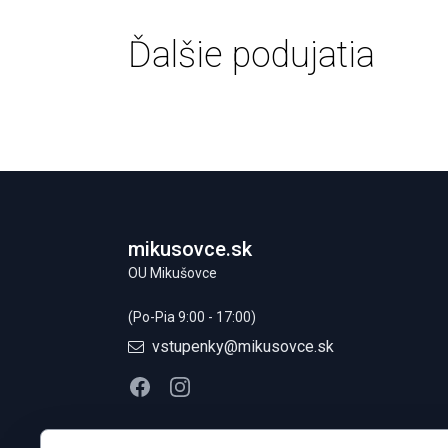
Ďalšie podujatia
Footer
mikusovce.sk
OU Mikušovce
(Po-Pia 9:00 - 17:00)
vstupenky@mikusovce.sk
Facebook
Instagram