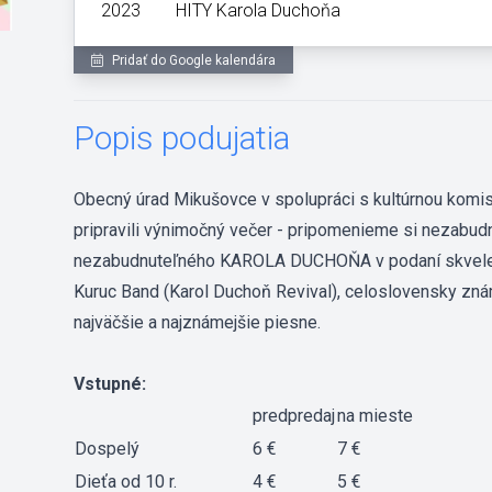
2023
HITY Karola Duchoňa
Pridať do Google kalendára
Popis podujatia
Obecný úrad Mikušovce v spolupráci s kultúrnou komi
pripravili výnimočný večer - pripomenieme si nezabud
nezabudnuteľného KAROLA DUCHOŇA v podaní skvelej
Kuruc Band (Karol Duchoň Revival), celoslovensky zná
najväčšie a najznámejšie piesne.
Vstupné:
predpredaj
na mieste
Dospelý
6 €
7 €
Dieťa od 10 r.
4 €
5 €